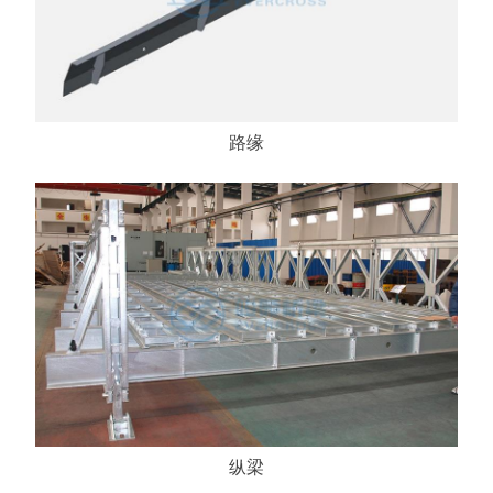
路缘
纵梁