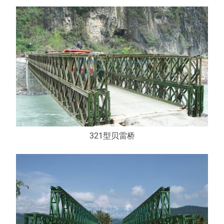
321型贝雷桥