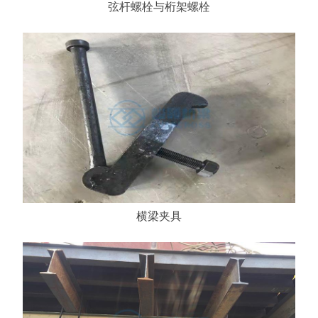
弦杆螺栓与桁架螺栓
横梁夹具