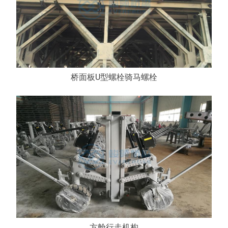
桥面板U型螺栓骑马螺栓
方舱行走机构