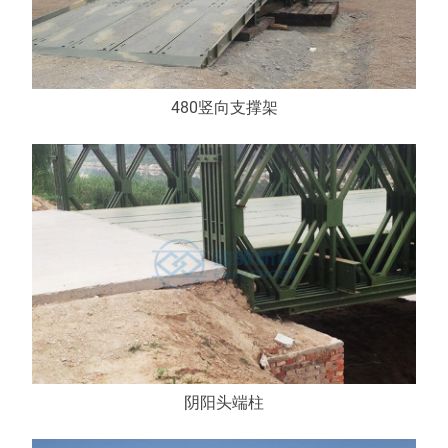
480竖向支撑架
阴阳头端柱