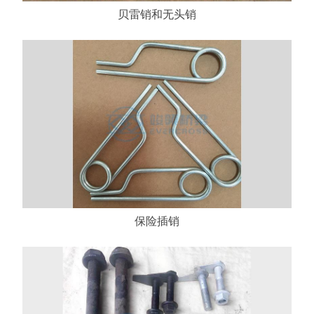
贝雷销和无头销
保险插销