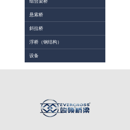
组合梁桥
悬索桥
斜拉桥
浮桥（钢结构）
设备