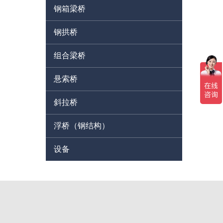
钢箱梁桥
钢拱桥
组合梁桥
悬索桥
斜拉桥
浮桥（钢结构）
设备