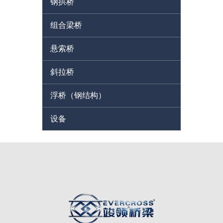
钢拱桥
组合梁桥
悬索桥
斜拉桥
浮桥（钢结构）
设备