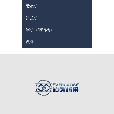
悬索桥
斜拉桥
浮桥（钢结构）
设备