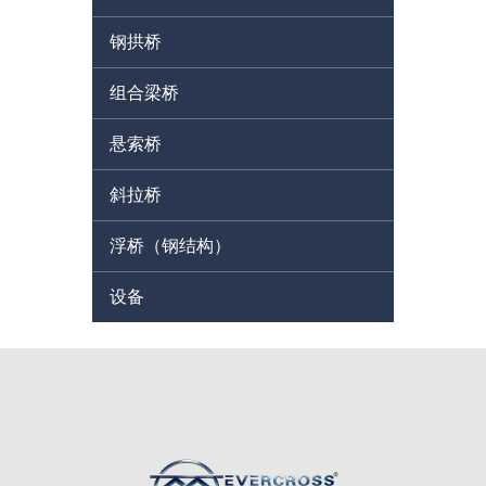
钢拱桥
组合梁桥
悬索桥
斜拉桥
浮桥（钢结构）
设备