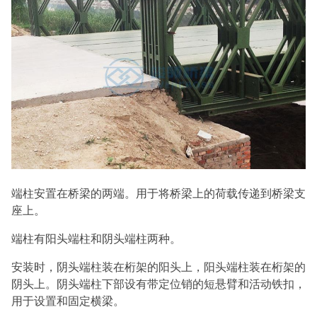
端柱安置在桥梁的两端。用于将桥梁上的荷载传递到桥梁支
座上。
端柱有阳头端柱和阴头端柱两种。
安装时，阴头端柱装在桁架的阳头上，阳头端柱装在桁架的
阴头上。阴头端柱下部设有带定位销的短悬臂和活动铁扣，
用于设置和固定横梁。